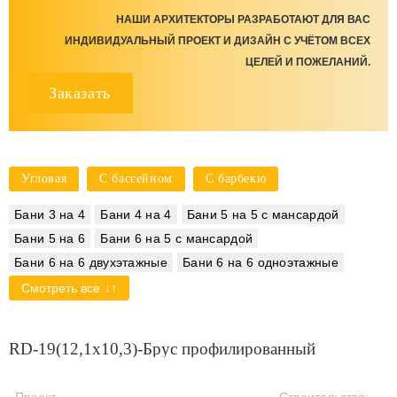
НАШИ АРХИТЕКТОРЫ РАЗРАБОТАЮТ ДЛЯ ВАС
ИНДИВИДУАЛЬНЫЙ ПРОЕКТ И ДИЗАЙН С УЧЁТОМ ВСЕХ
ЦЕЛЕЙ И ПОЖЕЛАНИЙ.
Заказать
Угловая
С бассейном
С барбекю
Бани 3 на 4
Бани 4 на 4
Бани 5 на 5 с мансардой
Бани 5 на 6
Бани 6 на 5 с мансардой
Бани 6 на 6 двухэтажные
Бани 6 на 6 одноэтажные
Бани 6 на 7
Бани 6 на 7 с мансардой
Смотреть все
Бани 6 на 9 двухэтажные
Бани 6 на 9 с мансардой
Бани 10 на 10
Бани 10 на 12
Бани 4 на 5
Бани 4 на 8
RD-19(12,1x10,3)-Брус профилированный
Бани 4 на 9
Бани 5 на 10
Бани 5 на 7
Бани 5 на 8
Бани 6 на 10
Бани 6 на 6
Бани 6 на 8