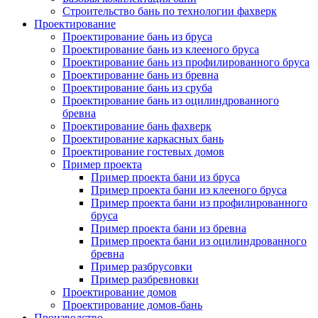
Строительство бань по технологии фахверк
Проектирование
Проектирование бань из бруса
Проектирование бань из клееного бруса
Проектирование бань из профилированного бруса
Проектирование бань из бревна
Проектирование бань из сруба
Проектирование бань из оцилиндрованного
бревна
Проектирование бань фахверк
Проектирование каркасных бань
Проектирование гостевых домов
Пример проекта
Пример проекта бани из бруса
Пример проекта бани из клееного бруса
Пример проекта бани из профилированного
бруса
Пример проекта бани из бревна
Пример проекта бани из оцилиндрованного
бревна
Пример разбрусовки
Пример разбревновки
Проектирование домов
Проектирование домов-бань
Производство