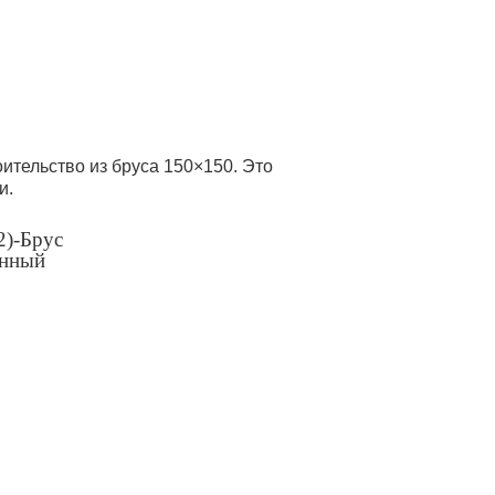
ительство из бруса 150×150. Это
и.
2)-Брус
анный