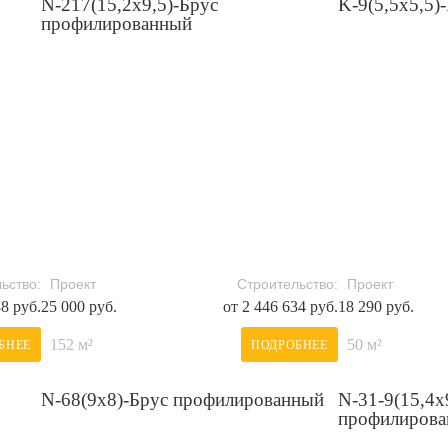
N-217(15,2x9,5)-Брус
K-9(5,5х5,5)
профилированный
ьство:
Проект
Строительство:
Проект
88 руб.
25 000 руб.
от 2 446 634 руб.
18 290 руб.
152 м²
50 м²
БНЕЕ
ПОДРОБНЕЕ
N-68(9х8)-Брус профилированный
N-31-9(15,4х
профилиров