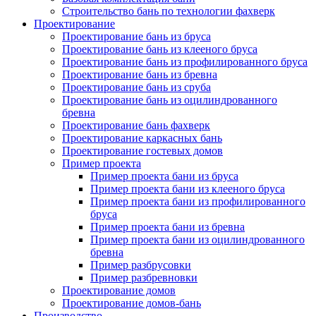
Строительство бань по технологии фахверк
Проектирование
Проектирование бань из бруса
Проектирование бань из клееного бруса
Проектирование бань из профилированного бруса
Проектирование бань из бревна
Проектирование бань из сруба
Проектирование бань из оцилиндрованного
бревна
Проектирование бань фахверк
Проектирование каркасных бань
Проектирование гостевых домов
Пример проекта
Пример проекта бани из бруса
Пример проекта бани из клееного бруса
Пример проекта бани из профилированного
бруса
Пример проекта бани из бревна
Пример проекта бани из оцилиндрованного
бревна
Пример разбрусовки
Пример разбревновки
Проектирование домов
Проектирование домов-бань
Производство