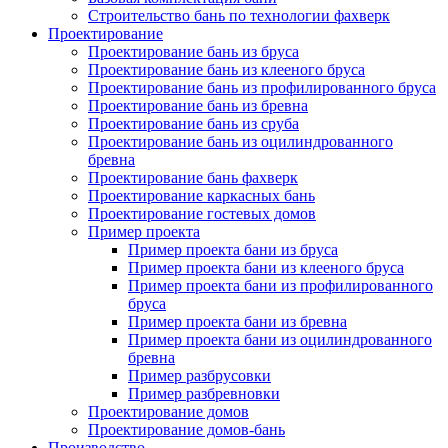
Строительство бань по технологии фахверк
Проектирование
Проектирование бань из бруса
Проектирование бань из клееного бруса
Проектирование бань из профилированного бруса
Проектирование бань из бревна
Проектирование бань из сруба
Проектирование бань из оцилиндрованного
бревна
Проектирование бань фахверк
Проектирование каркасных бань
Проектирование гостевых домов
Пример проекта
Пример проекта бани из бруса
Пример проекта бани из клееного бруса
Пример проекта бани из профилированного
бруса
Пример проекта бани из бревна
Пример проекта бани из оцилиндрованного
бревна
Пример разбрусовки
Пример разбревновки
Проектирование домов
Проектирование домов-бань
Производство