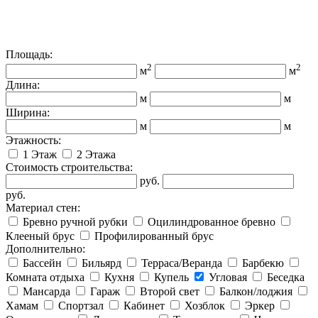
Площадь:
2
2
м
м
Длина:
м
м
Ширина:
м
м
Этажность:
1 Этаж
2 Этажа
Стоимость строительства:
руб.
руб.
Материал стен:
Бревно ручной рубки
Оцилиндрованное бревно
Клееный брус
Профилированный брус
Дополнительно:
Бассейн
Бильярд
Терраса/Веранда
Барбекю
Комната отдыха
Кухня
Купель
Угловая
Беседка
Мансарда
Гараж
Второй свет
Балкон/лоджия
Хамам
Спортзал
Кабинет
Хозблок
Эркер