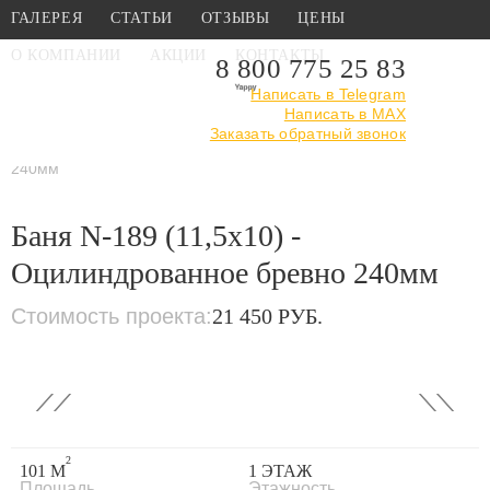
ГАЛЕРЕЯ
СТАТЬИ
ОТЗЫВЫ
ЦЕНЫ
О КОМПАНИИ
АКЦИИ
КОНТАКТЫ
8 800 775 25 83
Написать в Telegram
Написать в MAX
Главная
›
Каталог
›
Проекты бань
Заказать обратный звонок
›
Из оцилиндрованного
бревна
›
Баня N-189 (11,5x10) - Оцилиндрованное бревно
240мм
Баня N-189 (11,5x10) -
Оцилиндрованное бревно 240мм
Стоимость проекта:
21 450 РУБ.
‹
›
2
101 М
1 ЭТАЖ
Площадь
Этажность