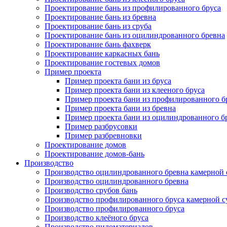
Проектирование бань из профилированного бруса
Проектирование бань из бревна
Проектирование бань из сруба
Проектирование бань из оцилиндрованного бревна
Проектирование бань фахверк
Проектирование каркасных бань
Проектирование гостевых домов
Пример проекта
Пример проекта бани из бруса
Пример проекта бани из клееного бруса
Пример проекта бани из профилированного б
Пример проекта бани из бревна
Пример проекта бани из оцилиндрованного б
Пример разбрусовки
Пример разбревновки
Проектирование домов
Проектирование домов-бань
Производство
Производство оцилиндрованного бревна камерной
Производство оцилиндрованного бревна
Производство срубов бань
Производство профилированного бруса камерной 
Производство профилированного бруса
Производство клеёного бруса
Производство пиломатериалов