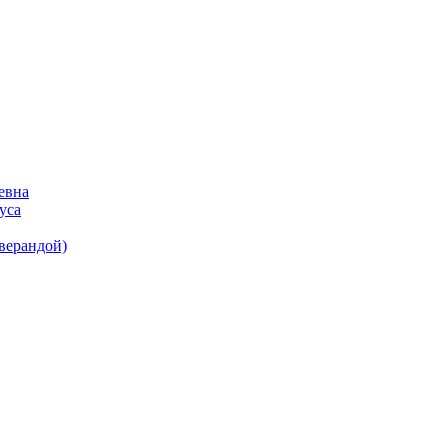
евна
уса
(верандой)