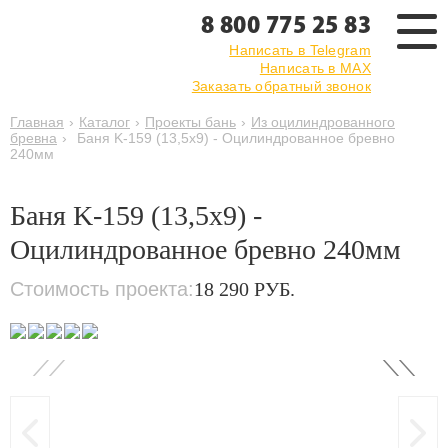
8 800 775 25 83
Написать в Telegram
Написать в MAX
Заказать обратный звонок
Главная
›
Каталог
›
Проекты бань
›
Из оцилиндрованного
бревна
›
Баня K-159 (13,5х9) - Оцилиндрованное бревно
240мм
Баня K-159 (13,5х9) -
Оцилиндрованное бревно 240мм
Стоимость проекта:
18 290 РУБ.
‹
›