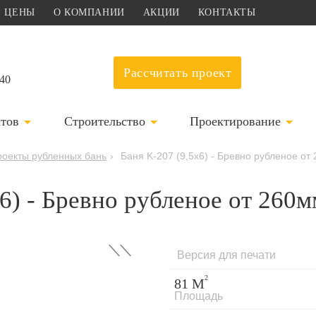
ЦЕНЫ
О КОМПАНИИ
АКЦИИ
КОНТАКТЫ
Рассчитать проект
-40
ктов
Строительство
Проектирование
роекты рубленных бань
›
Баня K-207 (9,5x6) - Бревно рубленое от
6) - Бревно рубленое от 260м
›
Версия для печати
2
81 М
Площадь