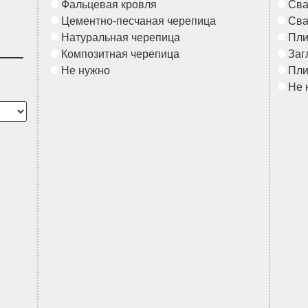
Фальцевая кровля
Сва
Цементно-песчаная черепица
Сва
Натуральная черепица
Пл
Композитная черепица
Заг
Не нужно
Пл
Не 
в