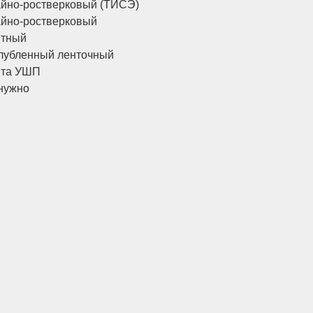
йно-ростверковый (ТИСЭ)
йно-ростверковый
итный
лубленный ленточный
ита УШП
нужно