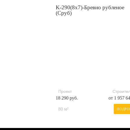
K-290(8x7)-Бревно рубленое
(Сруб)
Проект
Строител
18 290 руб.
от 1 957 6
80 м²
ПОДРО