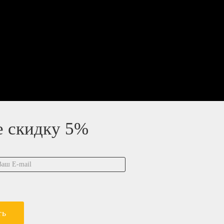
е скидку 5%
ть