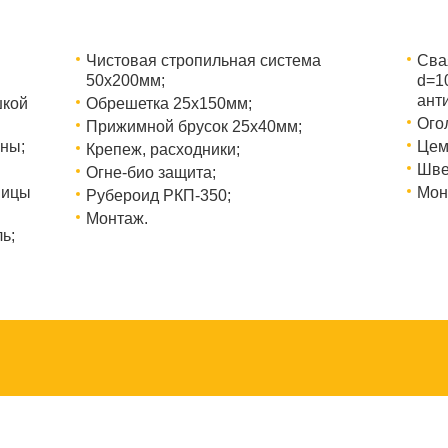
Чистовая стропильная система
Сва
50х200мм;
d=1
ант
шкой
Обрешетка 25х150мм;
Ого
Прижимной брусок 25х40мм;
ны;
Цем
Крепеж, расходники;
Шве
Огне-био защита;
ницы
Мон
Рубероид РКП-350;
Монтаж.
ь;