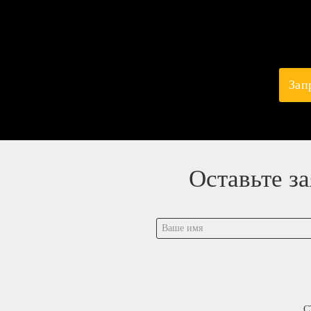
Зап
Оставьте з
С