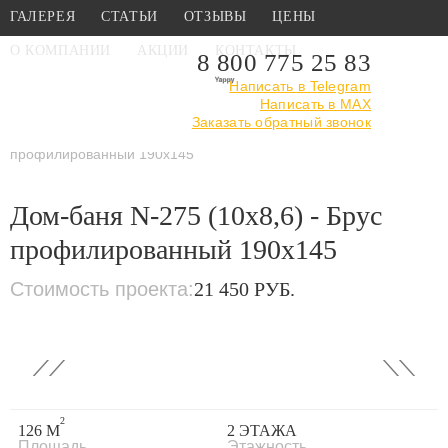
ГАЛЕРЕЯ
СТАТЬИ
ОТЗЫВЫ
ЦЕНЫ
О КОМПАНИИ
АКЦИИ
КОНТАКТЫ
8 800 775 25 83
Написать в Telegram
Написать в MAX
Главная
›
Каталог
›
Проекты бань
Заказать обратный звонок
›
Проекты бань из
профилированного бруса
›
Дом-баня N-275 (10x8,6) - Брус
профилированный 190x145
Дом-баня N-275 (10x8,6) - Брус
профилированный 190x145
Стоимость проекта:
21 450 РУБ.
‹
›
2
126 М
2 ЭТАЖА
Площадь
Этажность