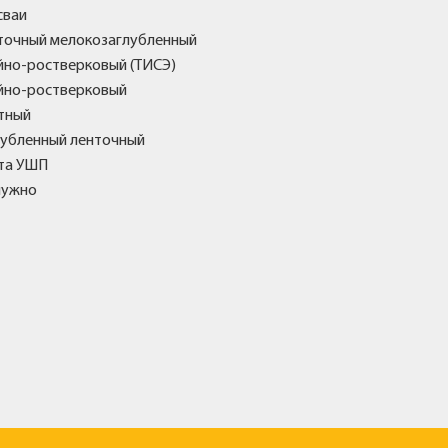
сваи
точный мелокозаглубленный
йно-ростверковый (ТИСЭ)
йно-ростверковый
тный
лубленный ленточный
та УШП
нужно