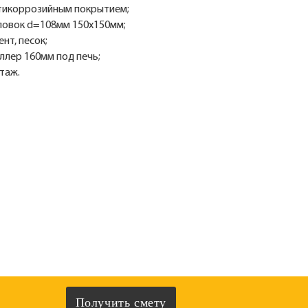
нтикоррозийным покрытием;
ловок d=108мм 150x150мм;
нт, песок;
ллер 160мм под печь;
таж.
Получить смету