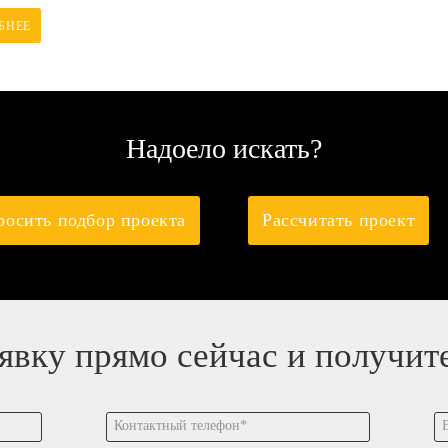
БНЕЕ
Надоело искать?
росить подбор проекта
Рассчитать проект
аявку прямо сейчас и получит