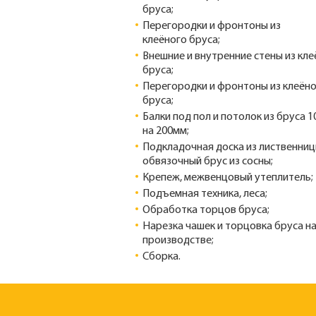
бруса;
Перегородки и фронтоны из
клеёного бруса;
Внешние и внутренние стены из кле
бруса;
Перегородки и фронтоны из клеён
бруса;
Балки под пол и потолок из бруса 
на 200мм;
Подкладочная доска из лиственниц
обвязочный брус из сосны;
Крепеж, межвенцовый утеплитель;
Подъемная техника, леса;
Обработка торцов бруса;
Нарезка чашек и торцовка бруса н
производстве;
Сборка.