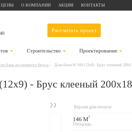
ЦЕНЫ
О КОМПАНИИ
АКЦИИ
КОНТАКТЫ
Рассчитать проект
-40
ктов
Строительство
Проектирование
ты бань из клееного бруса
›
Дом-баня N-149 (12x9) - Брус клееный 200x
(12x9) - Брус клееный 200x1
›
Версия для печати
2
146 М
Площадь