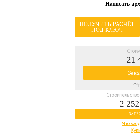
Написать арх
ПОЛУЧИТЬ РАСЧЁТ
ПОД КЛЮЧ
Стоим
21 
Зака
Обр
Строительств
2 252
ЗАПР
Что вход
Купи