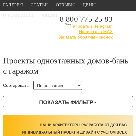
ГАЛЕРЕЯ
СТАТЬИ
ОТЗЫВЫ
ЦЕНЫ
О КОМПАНИИ
АКЦИИ
КОНТАКТЫ
8 800 775 25 83
Написать в Telegram
Написать в MAX
Главная
›
Каталог
›
Проекты домов-бань
Заказать обратный звонок
›
Проекты
одноэтажных домов-бань с гаражом
Проекты одноэтажных домов-бань
с гаражом
Сортировать:
ПОКАЗАТЬ ФИЛЬТР
НАШИ АРХИТЕКТОРЫ РАЗРАБОТАЮТ ДЛЯ ВАС
ИНДИВИДУАЛЬНЫЙ ПРОЕКТ И ДИЗАЙН С УЧЁТОМ ВСЕХ