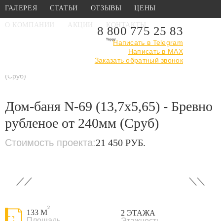
ГАЛЕРЕЯ
СТАТЬИ
ОТЗЫВЫ
ЦЕНЫ
О КОМПАНИИ
АКЦИИ
КОНТАКТЫ
8 800 775 25 83
Написать в Telegram
Написать в MAX
Главная
›
Каталог
›
Проекты бань
Заказать обратный звонок
›
Проекты рубленных
бань
›
Дом-баня N-69 (13,7х5,65) - Бревно рубленое от 240мм
(Сруб)
Дом-баня N-69 (13,7х5,65) - Бревно
рубленое от 240мм (Сруб)
Стоимость проекта:
21 450 РУБ.
‹
›
2
133 М
2 ЭТАЖА
Площадь
Этажность