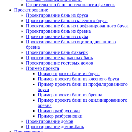
Строительство бань по технологии фахверк
Проектирование
Проектирование бань из бруса
Проектирование бань из клееного бруса
Проектирование бань из профилированного бруса
Проектирование бань из бревна
Проектирование бань из сруба
Проектирование бань из оцилиндрованного
бревна
Проектирование бань фахверк
Проектирование каркасных бань
Проектирование гостевых домов
Пример проекта
Пример проекта бани из бруса
Пример проекта бани из клееного бруса
Пример проекта бани из профилированного
бруса
Пример проекта бани из бревна
Пример проекта бани из оцилиндрованного
бревна
Пример разбрусовки
Пример разбревновки
Проектирование домов
Проектирование домов-бань
Производство