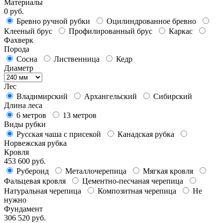
Материалы
0 руб.
Бревно ручной рубки
Оцилиндрованное бревно
Клееный брус
Профилированный брус
Каркас
Фахверк
Порода
Сосна
Лиственница
Кедр
Диаметр
Лес
Владимирский
Архангельский
Сибирский
Длина леса
6 метров
13 метров
Виды рубки
Русская чаша с присекой
Канадская рубка
Норвежская рубка
Кровля
453 600 руб.
Рубероид
Металлочерепица
Мягкая кровля
Фальцевая кровля
Цементно-песчаная черепица
Натуральная черепица
Композитная черепица
Не
нужно
Фундамент
306 520 руб.