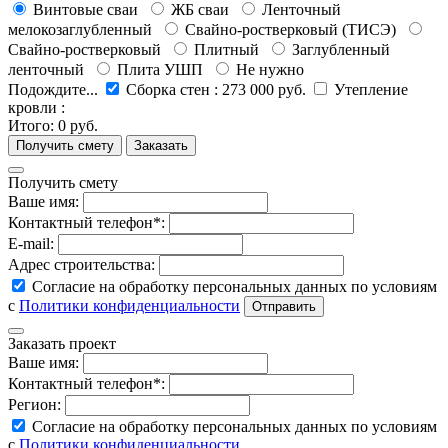
Винтовые сваи
ЖБ сваи
Ленточный
мелокозаглубленный
Свайно-ростверковый (ТИСЭ)
Свайно-ростверковый
Плитный
Заглубленный
ленточный
Плита УШП
Не нужно
Подождите...
Сборка стен
:
273 000 руб.
Утепление
кровли
:
Итого:
0 руб.
Получить смету
Ваше имя:
Контактный телефон*:
E-mail:
Адрес строительства:
Согласие на обработку персональных данных по условиям
с
Политики конфиденциальности
Заказать проект
Ваше имя:
Контактный телефон*:
Регион:
Согласие на обработку персональных данных по условиям
с
Политики конфиденциальности