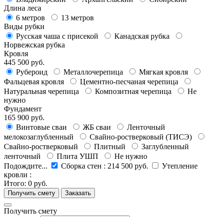
Длина леса
6 метров
13 метров
Виды рубки
Русская чаша с присекой
Канадская рубка
Норвежская рубка
Кровля
445 500 руб.
Рубероид
Металлочерепица
Мягкая кровля
Фальцевая кровля
Цементно-песчаная черепица
Натуральная черепица
Композитная черепица
Не
нужно
Фундамент
165 900 руб.
Винтовые сваи
ЖБ сваи
Ленточный
мелокозаглубленный
Свайно-ростверковый (ТИСЭ)
Свайно-ростверковый
Плитный
Заглубленный
ленточный
Плита УШП
Не нужно
Подождите...
Сборка стен
:
214 500 руб.
Утепление
кровли
:
Итого:
0 руб.
Получить смету