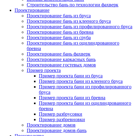
Строительство бань по технологии фахверк
Проектирование
Проектирование бань из бруса
Проектирование бань из клееного бруса
Проектирование бань из профилированного бруса
Проектирование бань из бревна
Проектирование бань из сруба
Проектирование бань из оцилиндрованного
бревна
Проектирование бань фахверк
Проектирование каркасных бань
Проектирование гостевых домов
Пример проекта
Пример проекта бани из бруса
Пример проекта бани из клееного бруса
Пример проекта бани из профилированного
бруса
Пример проекта бани из бревна
Пример проекта бани из оцилиндрованного
бревна
Пример разбрусовки
Пример разбревновки
Проектирование домов
Проектирование домов-бань
Производство